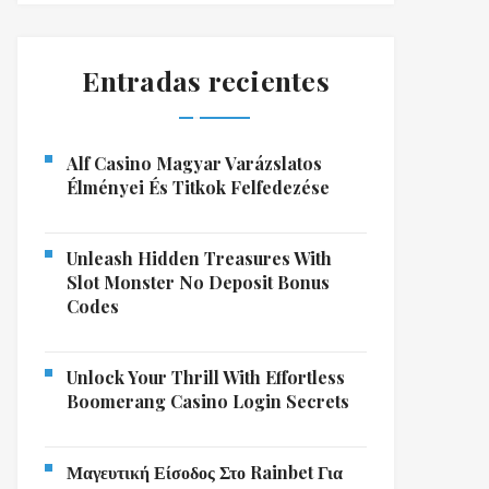
Entradas recientes
Alf Casino Magyar Varázslatos
Élményei És Titkok Felfedezése
Unleash Hidden Treasures With
Slot Monster No Deposit Bonus
Codes
Unlock Your Thrill With Effortless
Boomerang Casino Login Secrets
Μαγευτική Είσοδος Στο Rainbet Για