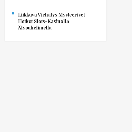
Liikkuva Viehätys Mysteeriset
Hetket Slots-Kasinolla
Älypuhelimella